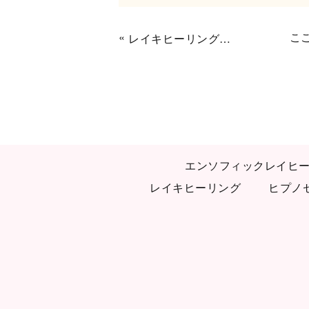
«
こ
レイキヒーリングで、胸の詰まりが取れて、怒りの感情が癒される
エンソフィックレイヒ
レイキヒーリング
ヒプノ